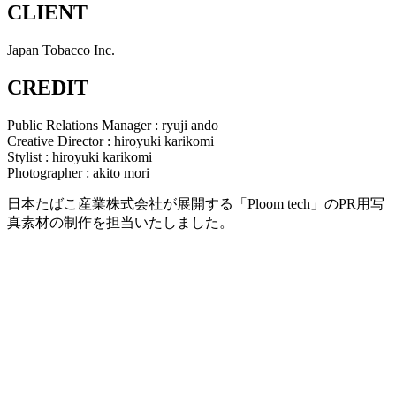
CLIENT
Japan Tobacco Inc.
CREDIT
Public Relations Manager : ryuji ando
Creative Director : hiroyuki karikomi
Stylist : hiroyuki karikomi
Photographer : akito mori
日本たばこ産業株式会社が展開する「Ploom tech」のPR用写
真素材の制作を担当いたしました。