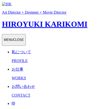
Art Director + Designer + Movie Director
HIROYUKI KARIKOMI
MENU
CLOSE
私について
PROFILE
お仕事
WORKS
お問い合わせ
CONTACT